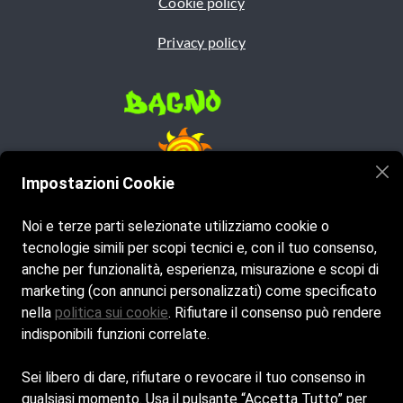
Cookie policy
Privacy policy
Impostazioni Cookie
Noi e terze parti selezionate utilizziamo cookie o
tecnologie simili per scopi tecnici e, con il tuo consenso,
anche per funzionalità, esperienza, misurazione e scopi di
marketing (con annunci personalizzati) come specificato
Siamo aperti dal lunedì al venerdì e la domenica, dalle 7:00 
nella
politica sui cookie
. Rifiutare il consenso può rendere
alle 20:00. Mentre il sabato dalle 7:00 alle 00:00 
indisponibili funzioni correlate.
info
@bagnoveneto.it
+39 054780208
 VIA GIARDINI A MARE GIORGIO GHEZZI, 47814, 
Sei libero di dare, rifiutare o revocare il tuo consenso in
CESENATICO (FC)
qualsiasi momento. Usa il pulsante “Accetta Tutto” per