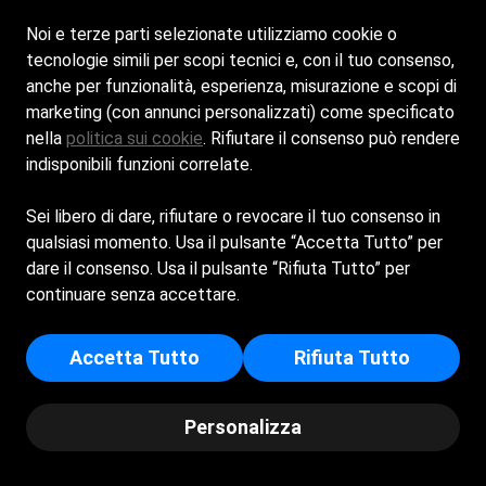
Noi e terze parti selezionate utilizziamo cookie o
tecnologie simili per scopi tecnici e, con il tuo consenso,
anche per funzionalità, esperienza, misurazione e scopi di
marketing (con annunci personalizzati) come specificato
nella
politica sui cookie
. Rifiutare il consenso può rendere
indisponibili funzioni correlate.
Sei libero di dare, rifiutare o revocare il tuo consenso in
qualsiasi momento. Usa il pulsante “Accetta Tutto” per
Home
La Spiaggia
Bar & Ristorante
dare il consenso. Usa il pulsante “Rifiuta Tutto” per
Eventi
Contatti
continuare senza accettare.
Cookie policy
Accetta Tutto
Rifiuta Tutto
Privacy policy
Personalizza